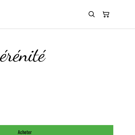
érénité
Acheter