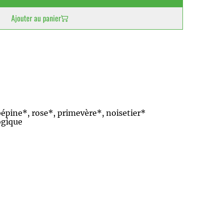
Ajouter au panier
ubépine*, rose*, primevère*, noisetier*
logique