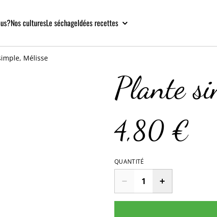
ous?
Nos cultures
Le séchage
Idées recettes
simple, Mélisse
Plante si
4,80 €
QUANTITÉ